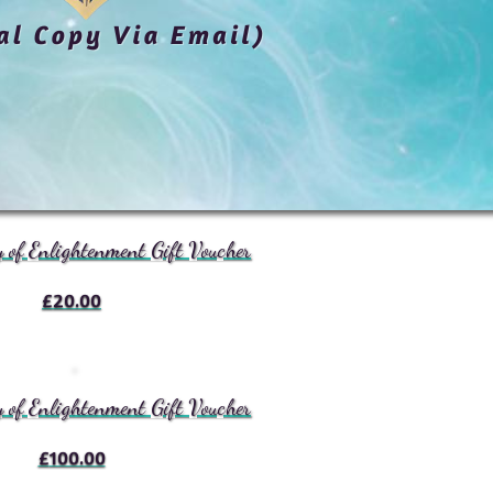
y of Enlightenment Gift Voucher
£
20.00
y of Enlightenment Gift Voucher
£
100.00